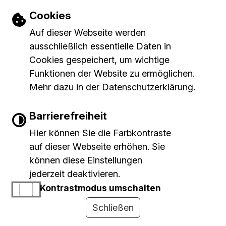
Brunner Franz
Einstellungen zu Cookies und Barrierefr
Cookies
Abt-Meister-Straße 9, 79780
Auf dieser Webseite werden
Stühlingen-Lausheim
ausschließlich essentielle Daten in
Cookies gespeichert, um wichtige
07709/922680
Funktionen der Website zu ermöglichen.
07709/922681
Mehr dazu in der Datenschutzerklärung.
kbb_f.brunner@t-online.de
Barrierefreiheit
Hier können Sie die Farbkontraste
+ Mehr anzeigen
auf dieser Webseite erhöhen. Sie
können diese Einstellungen
jederzeit deaktivieren.
Kontrastmodus umschalten
Schließen