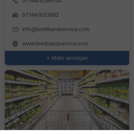
07744/9299700
07744/933962
info@breitbandservice.com
www.breitbandservice.com
+ Mehr anzeigen