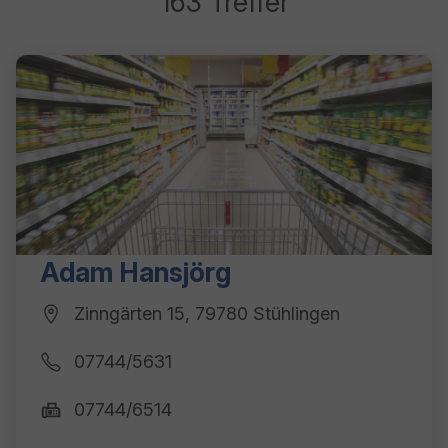
163 Treffer
163 Ergebnisse gefunden
Adam Hansjörg
Zinngärten 15, 79780 Stühlingen
07744/5631
07744/6514