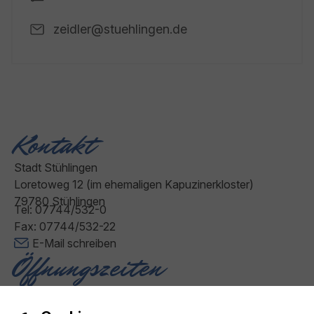
zeidler@stuehlingen.de
Kontakt
Stadt Stühlingen
Loretoweg 12 (im ehemaligen Kapuzinerkloster)
79780 Stühlingen
Tel: 07744/532-0
Fax: 07744/532-22
E-Mail schreiben
Öffnungszeiten
Montag - Freitag: 08:00 - 12:00 Uhr
Donnerstag: 14:00 - 18:00 Uhr