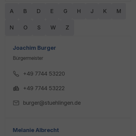
A
B
D
E
G
H
J
K
M
N
O
S
W
Z
Joachim Burger
Bürgermeister
+49 7744 53220
+49 7744 53222
burger@stuehlingen.de
Melanie Albrecht