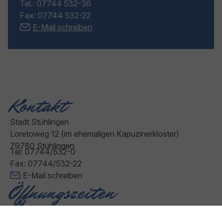
Tel.: 07744 532-36
Fax: 07744 532-22
E-Mail schreiben
Kontakt
Stadt Stühlingen
Loretoweg 12 (im ehemaligen Kapuzinerkloster)
79780 Stühlingen
Tel: 07744/532-0
Fax: 07744/532-22
E-Mail schreiben
Öffnungszeiten
Montag - Freitag: 08:00 - 12:00 Uhr
Donnerstag: 14:00 - 18:00 Uhr