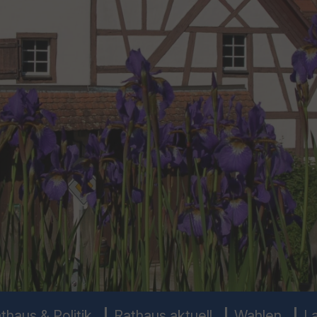
thaus & Politik
Rathaus aktuell
Wahlen
L