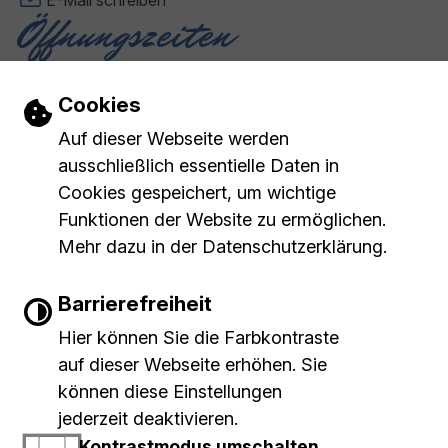
Öffnungszeiten
Montag - Freitag: 08:00 - 12:00 Uhr
Donnerstag: 14:00 - 18:00 Uhr
Einstellungen zu Cookies und Barrierefr
Cookies
Impressum
Barrierefreiheit
Inhaltsverzeichnis
|
|
|
Auf dieser Webseite werden
Datenschutzerklärung
ausschließlich essentielle Daten in
Cookies gespeichert, um wichtige
Leichte Sprache
Funktionen der Website zu ermöglichen.
Mehr dazu in der Datenschutzerklärung.
Gebärdensprache
Barrierefreiheit
Barrierefreie Ansicht
Hier können Sie die Farbkontraste
auf dieser Webseite erhöhen. Sie
Show larger version
können diese Einstellungen
jederzeit deaktivieren.
Kontrastmodus umschalten