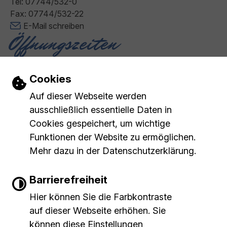
Tel: 07744/532-0
Fax: 07744/532-22
E-Mail schreiben
Öffnungszeiten
Montag - Freitag: 08:00 - 12:00 Uhr
Donnerstag: 14:00 - 18:00 Uhr
Einstellungen zu Cookies und Barrierefr
Cookies
Impressum
Barrierefreiheit
Inhaltsverzeichnis
|
|
|
Auf dieser Webseite werden
Datenschutzerklärung
ausschließlich essentielle Daten in
Cookies gespeichert, um wichtige
Leichte Sprache
Funktionen der Website zu ermöglichen.
Mehr dazu in der Datenschutzerklärung.
Gebärdensprache
Barrierefreiheit
Barrierefreie Ansicht
Hier können Sie die Farbkontraste
auf dieser Webseite erhöhen. Sie
Show larger version
können diese Einstellungen