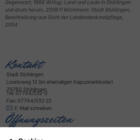
Gegenwart, 1966 W.Hug: Land und Leute in Stühlingen
und drum herum, 2009 P.Wichmann: Stadt Stühlingen,
Beschreibung aus Sicht der Landesdenkmalpflege,
2004
Kontakt
Stadt Stühlingen
Loretoweg 12 (im ehemaligen Kapuzinerkloster)
79780 Stühlingen
Tel: 07744/532-0
Fax: 07744/532-22
E-Mail schreiben
Öffnungszeiten
Montag - Freitag: 08:00 - 12:00 Uhr
Donnerstag: 14:00 - 18:00 Uhr