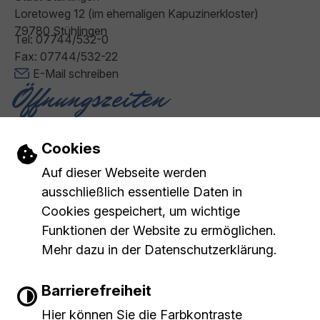
Loretoweg 12 (im ehemaligen Kapuzinerkloster)
79780 Stühlingen
Tel: 07744/532-0
Fax: 07744/532-22
E-Mail schreiben
Öffnungszeiten
Montag - Freitag: 08:00 - 12:00 Uhr
Donnerstag: 14:00 - 18:00 Uhr
Einstellungen zu Cookies und Barrierefr
Cookies
Impressum
Barrierefreiheit
Inhaltsverzeichnis
|
|
|
Auf dieser Webseite werden
Datenschutzerklärung
ausschließlich essentielle Daten in
Cookies gespeichert, um wichtige
Leichte Sprache
Funktionen der Website zu ermöglichen.
Mehr dazu in der Datenschutzerklärung.
Gebärdensprache
Barrierefreiheit
Barrierefreie Ansicht
Hier können Sie die Farbkontraste