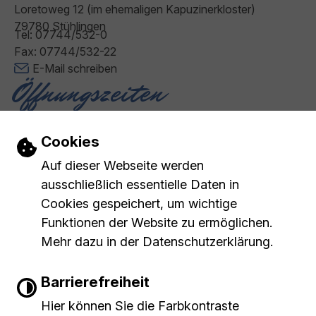
Loretoweg 12 (im ehemaligen Kapuzinerkloster)
79780 Stühlingen
Tel: 07744/532-0
Fax: 07744/532-22
E-Mail schreiben
Öffnungszeiten
Montag - Freitag: 08:00 - 12:00 Uhr
Donnerstag: 14:00 - 18:00 Uhr
Einstellungen zu Cookies und Barrierefr
Cookies
Impressum
Barrierefreiheit
Inhaltsverzeichnis
|
|
|
Auf dieser Webseite werden
Datenschutzerklärung
ausschließlich essentielle Daten in
Cookies gespeichert, um wichtige
Funktionen der Website zu ermöglichen.
Leichte Sprache
Mehr dazu in der Datenschutzerklärung.
Gebärdensprache
Barrierefreiheit
Barrierefreie Ansicht
Hier können Sie die Farbkontraste